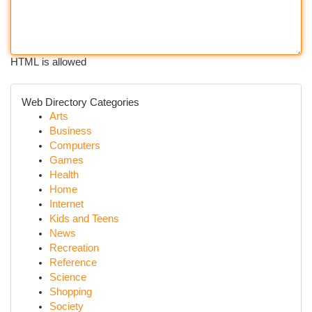
HTML is allowed
Web Directory Categories
Arts
Business
Computers
Games
Health
Home
Internet
Kids and Teens
News
Recreation
Reference
Science
Shopping
Society