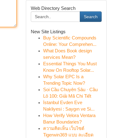
Web Directory Search
Search
New Site Listings
Buy Scientific Compounds
Online: Your Comprehen...
What Does Book design
services Mean?
Essential Things You Must
Know On Rooftop Solar...
Why Solar EPC Is a
Trending Topic Now?
Soi Cầu Chuyên Sâu · Cầu
Lô 100: Giải Mã Chi Tiết
İstanbul Evden Eve
Nakliyesi : Saygın ve Si...
How Verify Velora Ventara
Banur Boundaries?
ความคิดเห็น เว็บไซต์
Tigerwin369 แบบ ละเอียด