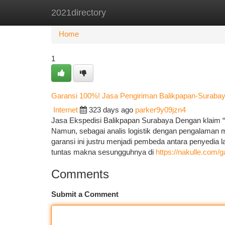
2021directory
Home
New Site Listings
Add Site
Ca
Home
1
Garansi 100%! Jasa Pengiriman Balikpapan-Surabaya
Internet
323 days ago
parker9y09jzn4
Jasa Ekspedisi Balikpapan Surabaya Dengan klaim “g
Namun, sebagai analis logistik dengan pengalaman 
garansi ini justru menjadi pembeda antara penyedia 
tuntas makna sesungguhnya di
https://nakulle.com/
Comments
Submit a Comment