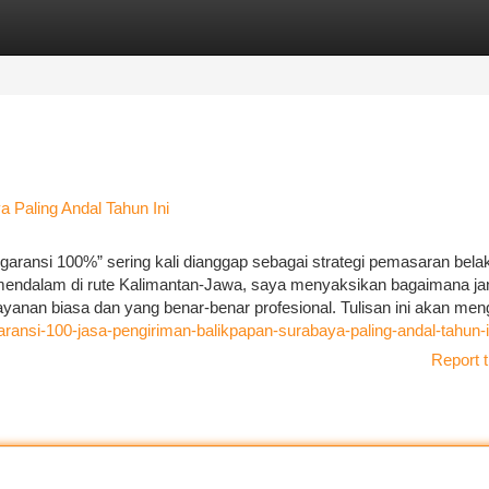
tegories
Register
Login
 Paling Andal Tahun Ini
aransi 100%” sering kali dianggap sebagai strategi pemasaran bela
mendalam di rute Kalimantan-Jawa, saya menyaksikan bagaimana jan
layanan biasa dan yang benar-benar profesional. Tulisan ini akan me
garansi-100-jasa-pengiriman-balikpapan-surabaya-paling-andal-tahun-i
Report t