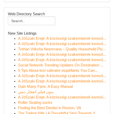
Web Directory Search
New Site Listings
A JóSzaki Ereje: A közösségi szakemberek kereső...
A JóSzaki Ereje: A közösségi szakemberek kereső...
Trehan Vriksha Neemrana – Quality Household Plo...
A JóSzaki Ereje: A közösségi szakemberek kereső...
A JóSzaki Ereje: A közösségi szakemberek kereső...
Social Network Trending Updates On Destination ...
5 Tips About test salivaire stupéfiants You Can...
A JóSzaki Ereje: A közösségi szakemberek kereső...
A JóSzaki Ereje: A közösségi szakemberek kereső...
Gain Many Fans: A Easy Manual
بدون فیلتر انفجار دنس
A JóSzaki Ereje: A közösségi szakemberek kereső...
Roller Skating socks
Finding the Best Dentist in Reston, VA
The Trident Hills | A Thoughtful Step Towards Y...