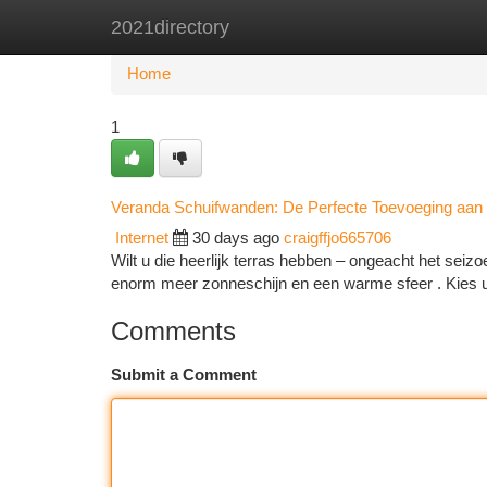
2021directory
Home
New Site Listings
Add Site
Ca
Home
1
Veranda Schuifwanden: De Perfecte Toevoeging aan
Internet
30 days ago
craigffjo665706
Wilt u die heerlijk terras hebben – ongeacht het seiz
enorm meer zonneschijn en een warme sfeer . Kies 
Comments
Submit a Comment