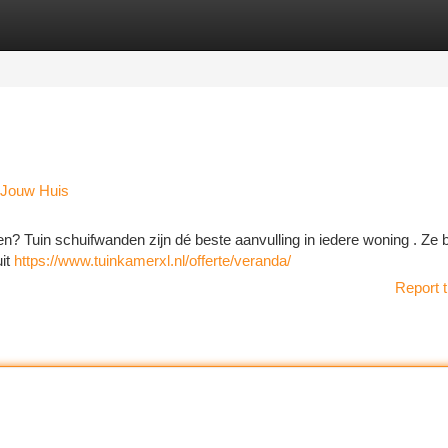
tegories
Register
Login
 Jouw Huis
oen? Tuin schuifwanden zijn dé beste aanvulling in iedere woning . Ze 
uit
https://www.tuinkamerxl.nl/offerte/veranda/
Report t