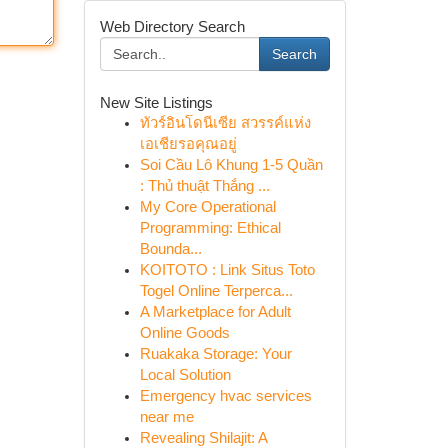
Web Directory Search
Search
New Site Listings
ทัวร์อินโดนีเซีย สวรรค์แห่ง
เอเชียรอคุณอยู่
Soi Cầu Lô Khung 1-5 Quần
: Thủ thuật Thắng ...
My Core Operational
Programming: Ethical
Bounda...
KOITOTO : Link Situs Toto
Togel Online Terperca...
A Marketplace for Adult
Online Goods
Ruakaka Storage: Your
Local Solution
Emergency hvac services
near me
Revealing Shilajit: A