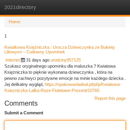
2021directory
Togg
navi
Home
1
Kwiatkowa Księżniczka : Urocza Dziewczynka ze Bukiety
Liliowymi – Cudowny Upominek
Internet
31 days ago
urodziny957125
Szukasz oryginalnego upominku dla maluszka ? Kwiatowa
Księżniczka to pięknie wykonana dziewczynka , która na
pewno zachwyci pozytywne emocje na minie każdego dziecka .
Jej delikatny wygląd,
https://opakowaniadeal.pl/pl/p/Kwiatowa-
Ksiezniczka-Lalka-Roze-Fioletowe-Prezent/10765
Report this page
Comments
Submit a Comment