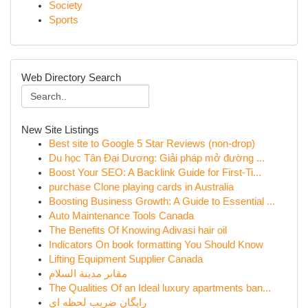
Society
Sports
Web Directory Search
New Site Listings
Best site to Google 5 Star Reviews (non-drop)
Du học Tân Đại Dương: Giải pháp mở đường ...
Boost Your SEO: A Backlink Guide for First-Ti...
purchase Clone playing cards in Australia
Boosting Business Growth: A Guide to Essential ...
Auto Maintenance Tools Canada
The Benefits Of Knowing Adivasi hair oil
Indicators On book formatting You Should Know
Lifting Equipment Supplier Canada
مقابر مدينة السلام
The Qualities Of an Ideal luxury apartments ban...
رایگان ضریب لحظه ای