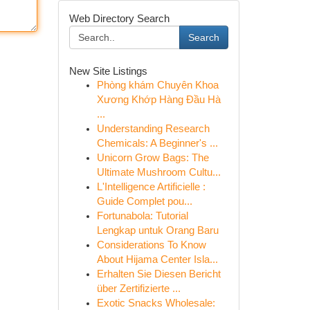
Web Directory Search
Search
New Site Listings
Phòng khám Chuyên Khoa
Xương Khớp Hàng Đầu Hà
...
Understanding Research
Chemicals: A Beginner's ...
Unicorn Grow Bags: The
Ultimate Mushroom Cultu...
L'Intelligence Artificielle :
Guide Complet pou...
Fortunabola: Tutorial
Lengkap untuk Orang Baru
Considerations To Know
About Hijama Center Isla...
Erhalten Sie Diesen Bericht
über Zertifizierte ...
Exotic Snacks Wholesale: