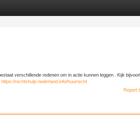
tegories
Register
Login
r bestaat verschillende redenen om in actie kunnen leggen . Kijk bijvoo
e
https://rechtshulp-nederland.info/huurrecht
Report t