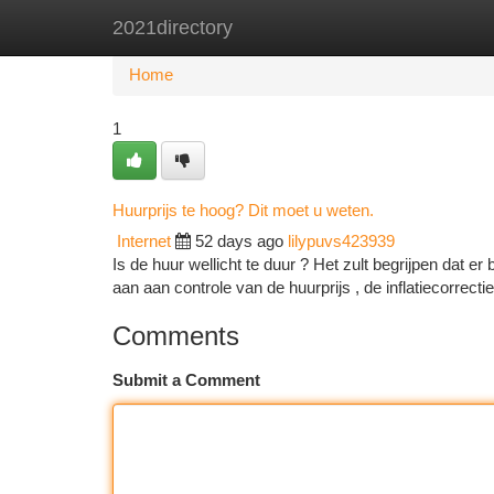
2021directory
Home
New Site Listings
Add Site
Ca
Home
1
Huurprijs te hoog? Dit moet u weten.
Internet
52 days ago
lilypuvs423939
Is de huur wellicht te duur ? Het zult begrijpen dat e
aan aan controle van de huurprijs , de inflatiecorrecti
Comments
Submit a Comment