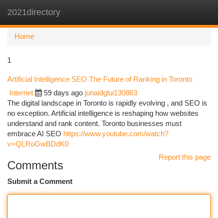
2021directory
Togg
navi
Home
1
Artificial Intelligence SEO The Future of Ranking in Toronto
Internet
59 days ago
junaidglui130863
The digital landscape in Toronto is rapidly evolving , and SEO is
no exception. Artificial intelligence is reshaping how websites
understand and rank content. Toronto businesses must
embrace AI SEO
https://www.youtube.com/watch?
v=QLRoGwBDdK0
Report this page
Comments
Submit a Comment