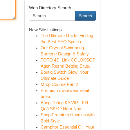
Web Directory Search
Search
New Site Listings
The Ultimate Guide: Finding
the Best SEO Specia...
Our Crystal Swimming
Barriers: Design & Safety
TOTO 4D: Link COLOKSGP
Agen Resmi Betting Situs...
Boutiq Switch Glow: Your
Ultimate Guide
Mrcp Course Part 2
Premium swimwear retail
press
Bảng Thống Kê VIP - Kết
Quả Số Đề Hôm Nay
Shop Premium Hoodies with
Bold Style
Camphor Essential Oil: Your