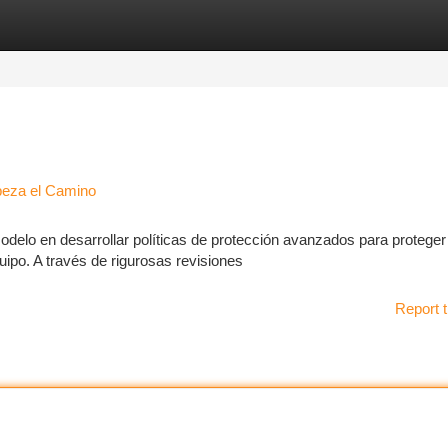
tegories
Register
Login
beza el Camino
odelo en desarrollar políticas de protección avanzados para proteger 
uipo. A través de rigurosas revisiones
Report t