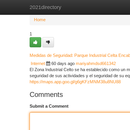
2021directory
Home
New Site Listings
Add Site
Ca
Home
1
Medidas de Seguridad: Parque Industrial Celta Enca
Internet
60 days ago
mariyahmdsd661342
El Zona Industrial Celto se ha establecido como un m
seguridad de sus actividades y el seguridad de su eq
https://maps.app.goo.gl/g6gKFzMNM38u8NU88
Comments
Submit a Comment