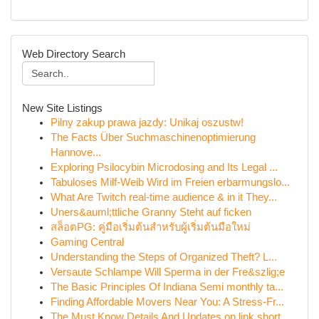
Web Directory Search
New Site Listings
Pilny zakup prawa jazdy: Unikaj oszustw!
The Facts Über Suchmaschinenoptimierung
Hannove...
Exploring Psilocybin Microdosing and Its Legal ...
Tabuloses Milf-Weib Wird im Freien erbarmungslo...
What Are Twitch real-time audience & in it They...
Uners&auml;ttliche Granny Steht auf ficken
สล็อตPG: คู่มือเริ่มต้นสำหรับผู้เริ่มต้นมือใหม่
Gaming Central
Understanding the Steps of Organized Theft? L...
Versaute Schlampe Will Sperma in der Fre&szlig;e
The Basic Principles Of Indiana Semi monthly ta...
Finding Affordable Movers Near You: A Stress-Fr...
The Must Know Details And Updates on link short...