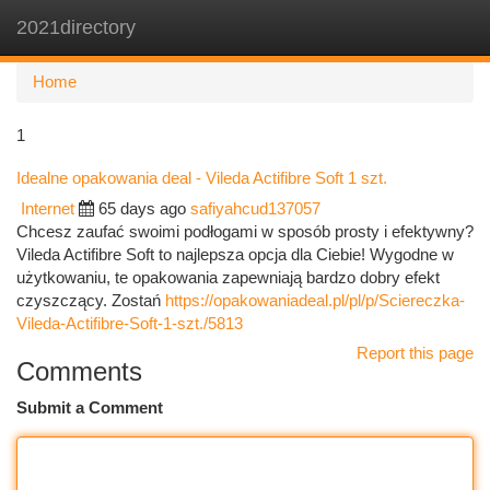
2021directory
Togg
navi
Home
1
Idealne opakowania deal - Vileda Actifibre Soft 1 szt.
Internet
65 days ago
safiyahcud137057
Chcesz zaufać swoimi podłogami w sposób prosty i efektywny?
Vileda Actifibre Soft to najlepsza opcja dla Ciebie! Wygodne w
użytkowaniu, te opakowania zapewniają bardzo dobry efekt
czyszczący. Zostań
https://opakowaniadeal.pl/pl/p/Sciereczka-
Vileda-Actifibre-Soft-1-szt./5813
Report this page
Comments
Submit a Comment