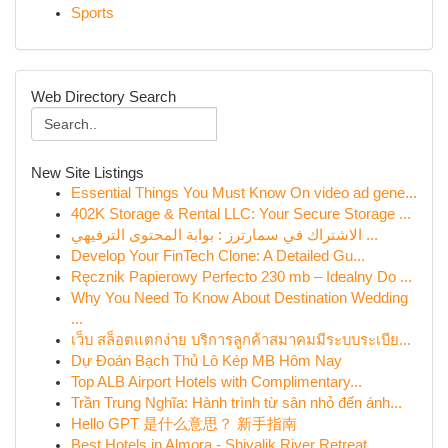
Sports
Web Directory Search
New Site Listings
Essential Things You Must Know On video ad gene...
402K Storage & Rental LLC: Your Secure Storage ...
الاشتراك في سمارترز : بوابة المحتوى الترفيهي ...
Develop Your FinTech Clone: A Detailed Gu...
Ręcznik Papierowy Perfecto 230 mb – Idealny Do ...
Why You Need To Know About Destination Wedding
...
เว็บ สล็อตแตกง่าย บริการลูกค้าสมาคมมีระบบระเบีย...
Dự Đoán Bạch Thủ Lô Kép MB Hôm Nay
Top ALB Airport Hotels with Complimentary...
Trần Trung Nghĩa: Hành trình từ sân nhỏ đến ánh...
Hello GPT 是什么意思？ 新手指南
Best Hotels in Almora - Shivalik River Retreat